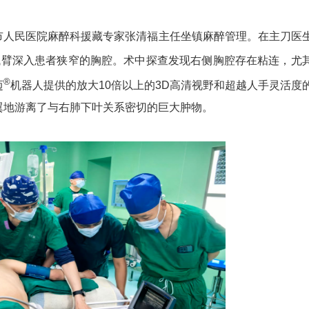
市人民医院麻醉科援藏专家张清福主任坐镇麻醉管理。在主刀医
械臂深入患者狭窄的胸腔。术中探查发现右侧胸腔存在粘连，尤
®
迈
机器人提供的放大10倍以上的3D高清视野和超越人手灵活度
翼地游离了与右肺下叶关系密切的巨大肿物。