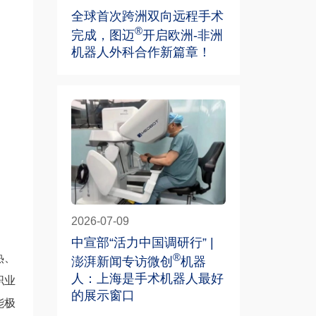
全球首次跨洲双向远程手术
®
完成，图迈
开启欧洲-非洲
机器人外科合作新篇章！
2026-07-09
中宣部“活力中国调研行” |
®
热、
澎湃新闻专访微创
机器
人：上海是手术机器人最好
职业
的展示窗口
能极