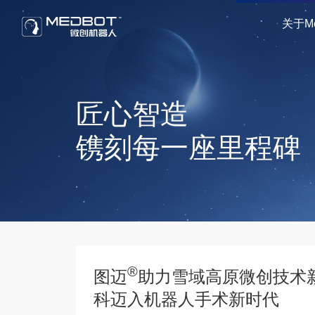
关于Me
匠心智造
镌刻每一座里程碑
®
图迈
助力雪域高原微创技术
科迈入机器人手术新时代