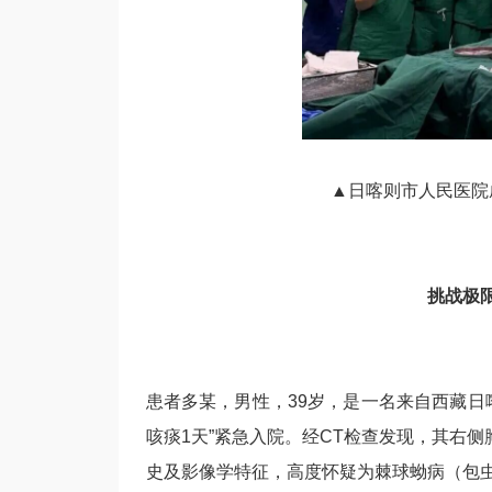
▲日喀则市人民医院
挑战极
患者多某，男性，39岁，是一名来自西藏日
咳痰1天”紧急入院。经CT检查发现，其右侧
史及影像学特征，高度怀疑为棘球蚴病（包