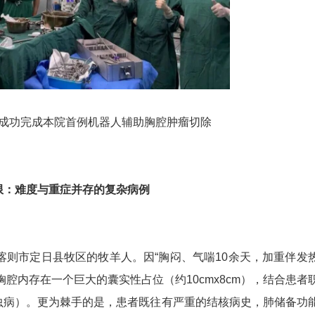
成功完成本院首例机器人辅助胸腔肿瘤切除
限：难度与重症并存的复杂病例
喀则市定日县牧区的牧羊人。因“胸闷、气喘10余天，加重伴发
胸腔内存在一个巨大的囊实性占位（约10cmx8cm），结合患者
虫病）。更为棘手的是，患者既往有严重的结核病史，肺储备功