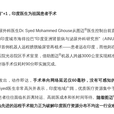
例”+1，印度医生为祖国患者手术
®
外科医生Dr. Syed Mohammed Ghouse从图迈
医生控制台前
印度城市海得拉巴“印度亚洲肾脏病与泌尿外科研究所”（AINU
球首例机器人远程膀胱输尿管再植术——患者远在印度，而他则
®
医院光谷院区手术室里，借助图迈
机器人跨越3000公里实现精
场手术仅耗时90分即实施完成。
发出，动作即达，
手术单向网络延迟仅60毫秒，没有可感知
 Syed医生非常高兴并表示，印度地域广阔，优质医疗资源集中
患者往往面临长距离转运、高就医成本和长时间等待。
随着图迈
熟先进的远程手术能力正为破解印度医疗资源分布不均这一行业