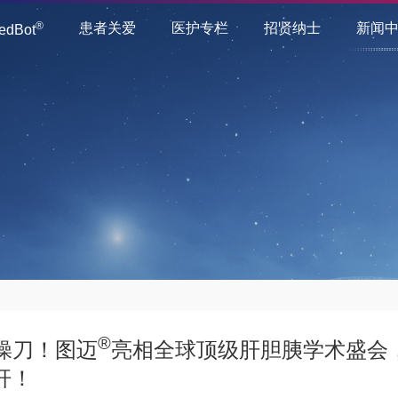
®
患者关爱
医护专栏
招贤纳士
新闻
dBot
®
里操刀！图迈
亮相全球顶级肝胆胰学术盛会
杆！