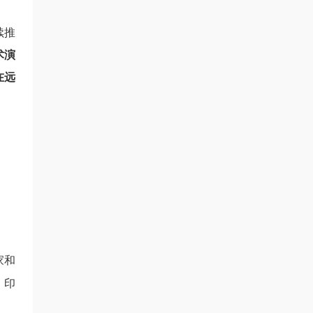
续推
术演
在远
家和
、印