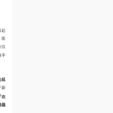
直起
 医
在位
准手
的延
于新
®
在
难题