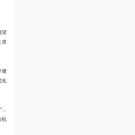
展望
主席
疗健
优化
”，
力机